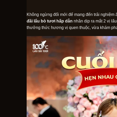
Không ngừng đổi mới để mang đến trải nghiệm ẩm
đãi lẩu bò tươi hấp dẫn
nhân dịp ra mắt 2 vị lẩ
thưởng thức hương vị quen thuộc, vừa khám phá