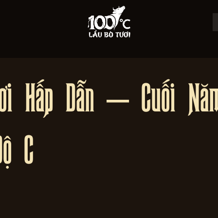
ươi Hấp Dẫn – Cuối Nă
Độ C