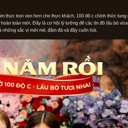
 thực trọn vẹn hơn cho thực khách, 100 độ c chính thức tung
u hoàn toàn mới. Đây là cơ hội lý tưởng để các tín đồ lẩu bò vừa
 những sắc vị mới mẻ, đậm đà và đầy cuốn hút.