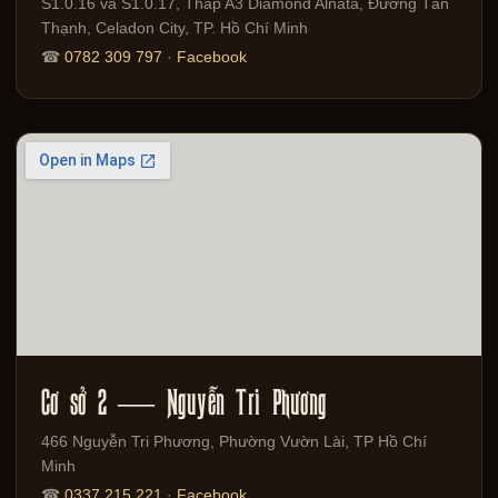
S1.0.16 và S1.0.17, Tháp A3 Diamond Alnata, Đường Tân
Thạnh, Celadon City, TP. Hồ Chí Minh
☎
0782 309 797
·
Facebook
Cơ sở 2 — Nguyễn Tri Phương
466 Nguyễn Tri Phương, Phường Vườn Lài, TP Hồ Chí
Minh
☎
0337 215 221
·
Facebook