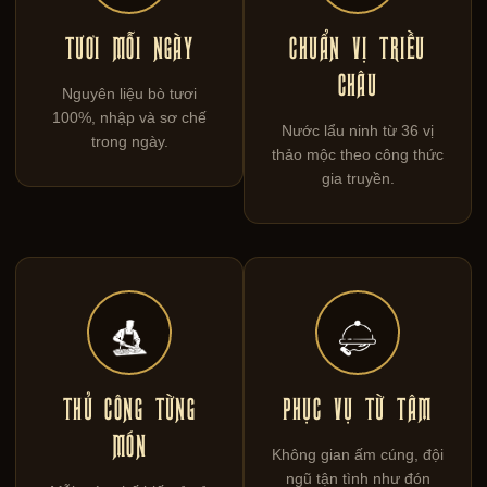
TƯƠI MỖI NGÀY
CHUẨN VỊ TRIỀU
CHÂU
Nguyên liệu bò tươi
100%, nhập và sơ chế
Nước lẩu ninh từ 36 vị
trong ngày.
thảo mộc theo công thức
gia truyền.
THỦ CÔNG TỪNG
PHỤC VỤ TỪ TÂM
MÓN
Không gian ấm cúng, đội
ngũ tận tình như đón