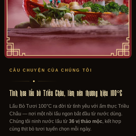
CÂU CHUYỆN CỦA CHÚNG TÔI
Tinh hoa lẩu bò Triều Châu, làm nên thương hiệu 100°C
Lẩu Bò Tươi 100°C ra đời từ tình yêu với ẩm thực Triều
Châu — nơi một nồi lẩu ngon bắt đầu từ nước dùng.
Chúng tôi ninh nước lẩu từ
36 vị thảo mộc
, kết hợp
cùng thịt bò tươi tuyển chọn mỗi ngày.