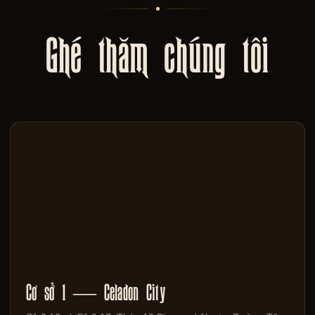
Ghé thăm chúng tôi
Cơ sở 1 — Celadon City