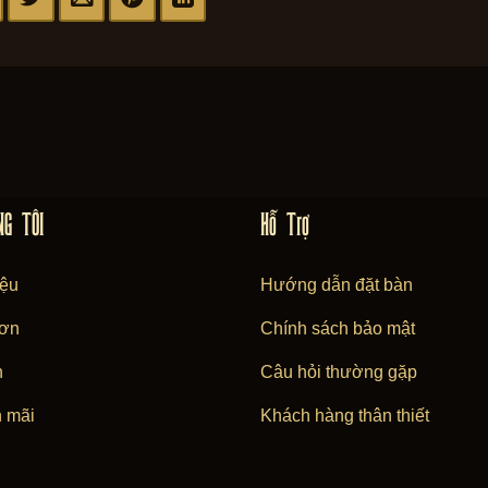
NG TÔI
Hỗ Trợ
iệu
Hướng dẫn đặt bàn
ơn
Chính sách bảo mật
n
Câu hỏi thường gặp
 mãi
Khách hàng thân thiết