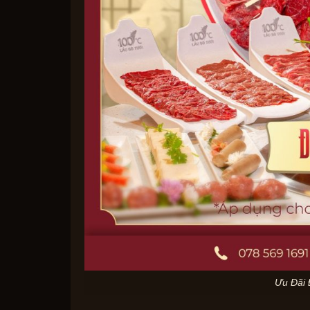
Ưu Đãi 