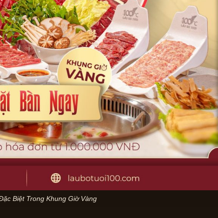
Đặc Biệt Trong Khung Giờ Vàng