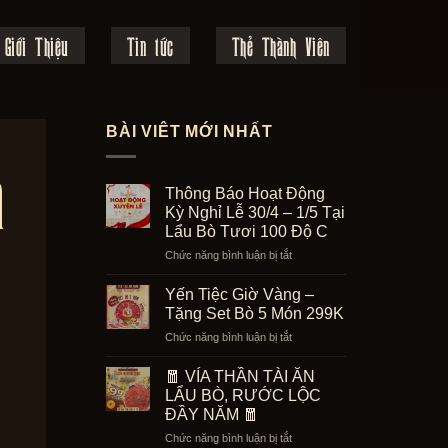
Giới Thiệu
Tin tức
Thẻ Thành Viên
BÀI VIÊT MỚI NHẤT
n
Thông Báo Hoạt Động
Kỳ Nghỉ Lễ 30/4 – 1/5 Tại
Lẩu Bò Tươi 100 Độ C
ở
Chức năng bình luận bị tắt
Thông
Báo
Yến Tiệc Giờ Vàng –
Hoạt
Tặng Set Bò 5 Món 299K
Động
ở
Chức năng bình luận bị tắt
Kỳ
Yến
Nghỉ
Tiệc
Lễ
🧧 VÍA THẦN TÀI ĂN
Giờ
30/4
LẨU BÒ, RƯỚC LỘC
Vàng
–
ĐẦY NĂM 🧧
–
1/5
ở
Chức năng bình luận bị tắt
Tặng
Tại