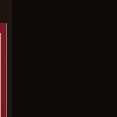
Độ
C
🧧