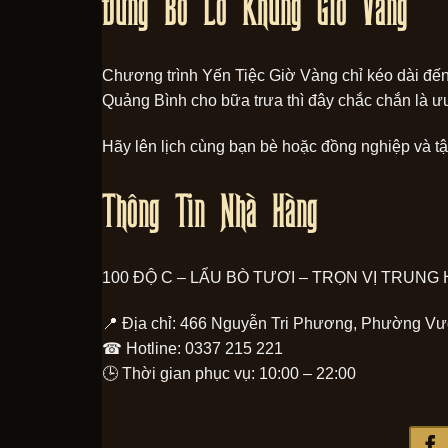
Đừng Bỏ Lỡ Khung Giờ Vàng
Chương trình Yến Tiệc Giờ Vàng chỉ kéo dài đến 
Quảng Bình cho bữa trưa thì đây chắc chắn là ư
Hãy lên lịch cùng bạn bè hoặc đồng nghiệp và tậ
Thông Tin Nhà Hàng
100 ĐỘ C –
LẨU BÒ TƯƠI
– TRỌN VỊ TRUNG
📍 Địa chỉ: 466 Nguyễn Tri Phương, Phường Vư
☎ Hotline: 0337 215 221
🕒 Thời gian phục vụ: 10:00 – 22:00