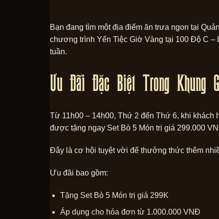
Bạn đang tìm một địa điểm ăn trưa ngon tại Quả
chương trình
Yến Tiệc Giờ Vàng
tại 100 Độ C – 
tuần.
Ưu Đãi Đặc Biệt Trong Khung G
Từ 11h00 – 14h00, Thứ 2 đến Thứ 6, khi khách 
được tặng ngay Set Bò 5 Món trị giá 299.000 VN
Đây là cơ hội tuyệt vời để thưởng thức thêm nh
Ưu đãi bao gồm:
Tặng Set Bò 5 Món trị giá 299K
Áp dụng cho hóa đơn từ 1.000.000 VNĐ