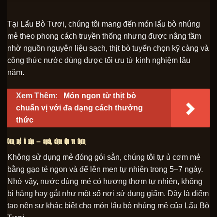
Tại Lẩu Bò Tươi, chúng tôi mang đến món lẩu bò nhúng
mẻ theo phong cách truyền thống nhưng được nâng tầm
nhờ nguồn nguyên liệu sạch, thịt bò tuyển chọn kỹ càng và
công thức nước dùng được tối ưu từ kinh nghiệm lâu
năm.
Xem Thêm:
Món ngon từ thịt bò
chuẩn vị với đa dạng cách thưởng
thức
Cơm mẻ ủ nhà – sạch, chua dịu và thơm
Không sử dụng mẻ đóng gói sẵn, chúng tôi tự ủ cơm mẻ
bằng gạo tẻ ngon và để lên men tự nhiên trong 5–7 ngày.
Nhờ vậy, nước dùng mẻ có hương thơm tự nhiên, không
bị hăng hay gắt như một số nơi sử dụng giấm. Đây là điểm
tạo nên sự khác biệt cho món lẩu bò nhúng mẻ của Lẩu Bò