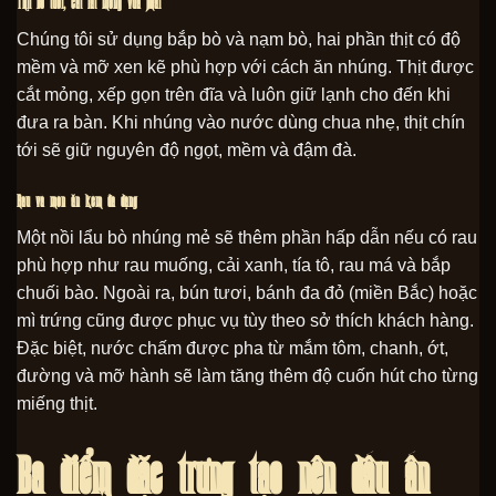
Thịt bò tươi, cắt lát mỏng vừa phải
Chúng tôi sử dụng bắp bò và nạm bò, hai phần thịt có độ
mềm và mỡ xen kẽ phù hợp với cách ăn nhúng. Thịt được
cắt mỏng, xếp gọn trên đĩa và luôn giữ lạnh cho đến khi
đưa ra bàn. Khi nhúng vào nước dùng chua nhẹ, thịt chín
tới sẽ giữ nguyên độ ngọt, mềm và đậm đà.
Rau và món ăn kèm đa dạng
Một nồi lẩu bò nhúng mẻ sẽ thêm phần hấp dẫn nếu có rau
phù hợp như rau muống, cải xanh, tía tô, rau má và bắp
chuối bào. Ngoài ra, bún tươi, bánh đa đỏ (miền Bắc) hoặc
mì trứng cũng được phục vụ tùy theo sở thích khách hàng.
Đặc biệt, nước chấm được pha từ mắm tôm, chanh, ớt,
đường và mỡ hành sẽ làm tăng thêm độ cuốn hút cho từng
miếng thịt.
Ba điểm đặc trưng tạo nên dấu ấn