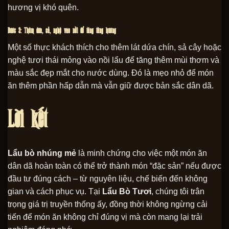
hương vị khó quên.
Bước 3: Thêm dứa, sả, nghệ vào nồi để tăng tầng hương
Một số thực khách thích cho thêm lát dứa chín, sả cây hoặc
nghệ tươi thái mỏng vào nồi lẩu để tăng thêm mùi thơm và
màu sắc đẹp mắt cho nước dùng. Đó là mẹo nhỏ để món
ăn thêm phần hấp dẫn mà vẫn giữ được bản sắc dân dã.
Lời kết
Lẩu bò nhúng mẻ
là minh chứng cho việc một món ăn
dân dã hoàn toàn có thể trở thành món “đặc sản” nếu được
đầu tư đúng cách – từ nguyên liệu, chế biến đến không
gian và cách phục vụ. Tại
Lẩu Bò Tươi
, chúng tôi trân
trọng giá trị truyền thống ấy, đồng thời không ngừng cải
tiến để món ăn không chỉ đúng vị mà còn mang lại trải