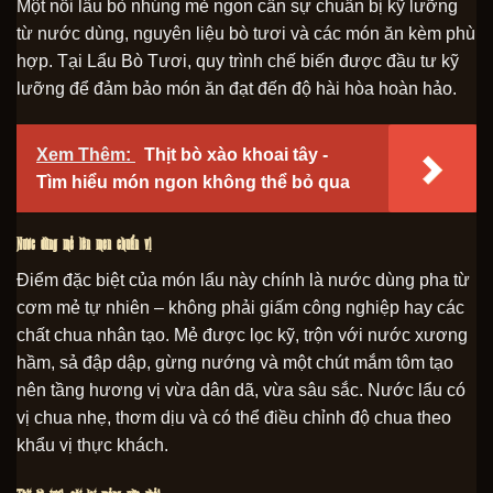
Một nồi lẩu bò nhúng mẻ ngon cần sự chuẩn bị kỹ lưỡng
từ nước dùng, nguyên liệu bò tươi và các món ăn kèm phù
hợp. Tại Lẩu Bò Tươi, quy trình chế biến được đầu tư kỹ
lưỡng để đảm bảo món ăn đạt đến độ hài hòa hoàn hảo.
Xem Thêm:
Thịt bò xào khoai tây -
Tìm hiểu món ngon không thể bỏ qua
Nước dùng mẻ lên men chuẩn vị
Điểm đặc biệt của món lẩu này chính là nước dùng pha từ
cơm mẻ tự nhiên – không phải giấm công nghiệp hay các
chất chua nhân tạo. Mẻ được lọc kỹ, trộn với nước xương
hầm, sả đập dập, gừng nướng và một chút mắm tôm tạo
nên tầng hương vị vừa dân dã, vừa sâu sắc. Nước lẩu có
vị chua nhẹ, thơm dịu và có thể điều chỉnh độ chua theo
khẩu vị thực khách.