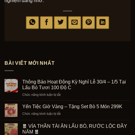
nghiệm đáng nhớ.
BÀI VIÊT MỚI NHẤT
Thông Báo Hoạt Động Kỳ Nghỉ Lễ 30/4 – 1/5 Tại
Lẩu Bò Tươi 100 Độ C
ở
Chức năng bình luận bị tắt
Thông
Báo
Yến Tiệc Giờ Vàng – Tặng Set Bò 5 Món 299K
Hoạt
ở
Chức năng bình luận bị tắt
Động
Yến
Kỳ
Tiệc
Nghỉ
🧧 VÍA THẦN TÀI ĂN LẨU BÒ, RƯỚC LỘC ĐẦY
Giờ
Lễ
NĂM 🧧
Vàng