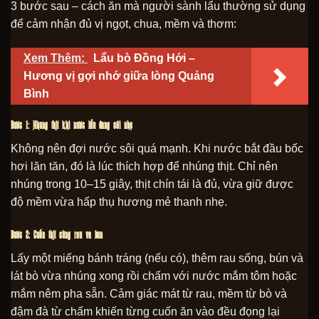
3 bước sau – cách ăn mà người sành lẩu thường sử dụng
để cảm nhận đủ vị ngọt, chua, mềm và thơm:
Xem Thêm:
Lẩu bò Đồng Hới –
Hương vị gợi nhớ giữa lòng Quảng
Bình
Bước 1: Nhúng thịt khi nước lẩu đang sôi nhẹ
Không nên đợi nước sôi quá mạnh. Khi nước bắt đầu bốc
hơi lăn tăn, đó là lúc thích hợp để nhúng thịt. Chỉ nên
nhúng trong 10–15 giây, thịt chín tái là đủ, vừa giữ được
độ mềm vừa hấp thụ hương mẻ thanh nhẹ.
Bước 2: Cuốn thịt cùng rau và bún
Lấy một miếng bánh tráng (nếu có), thêm rau sống, bún và
lát bò vừa nhúng xong rồi chấm với nước mắm tôm hoặc
mắm nêm pha sẵn. Cảm giác mát từ rau, mềm từ bò và
đậm đà từ chấm khiến từng cuốn ăn vào đều đọng lại