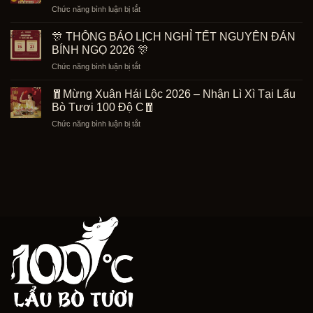
30/4
ở
Chức năng bình luận bị tắt
–
–
🧧
Tặng
1/5
VÍA
Set
🎊 THÔNG BÁO LỊCH NGHỈ TẾT NGUYÊN ĐÁN
Tại
THẦN
Bò
BÍNH NGỌ 2026 🎊
Lẩu
TÀI
5
Bò
ở
Chức năng bình luận bị tắt
ĂN
Món
Tươi
🎊
LẨU
299K
100
THÔNG
BÒ,
🧧Mừng Xuân Hái Lộc 2026 – Nhận Lì Xì Tại Lẩu
Độ
BÁO
RƯỚC
Bò Tươi 100 Độ C🧧
C
LỊCH
LỘC
ở
Chức năng bình luận bị tắt
NGHỈ
ĐẦY
🧧
TẾT
NĂM
Mừng
NGUYÊN
🧧
Xuân
ĐÁN
Hái
BÍNH
Lộc
NGỌ
2026
2026
–
🎊
Nhận
Lì
Xì
Tại
Lẩu
Bò
Tươi
100
Độ