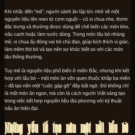
Khi nhắc đến “mẻ”, người sành ăn lập tức nhớ về một
nguyên liệu lên men từ cơm nguội – có vị chua nhẹ, thơm
đặc trưng và thường được dùng để chế biến các món kho,
nấu canh hoặc làm nước dùng. Trong món lẩu bò nhúng
mẻ, vị chua ấy đóng vai trò chủ đạo, giúp kích thích vị giác,
làm mềm thịt bò và tạo nên sự khác biệt so với các món
lẩu thông thường.
Tuy mẻ là nguyên liệu phổ biến ở miền Bắc, nhưng khi kết
hợp với lẩu bò – một món ăn vốn quen thuộc khắp ba miền
– đã tạo nên một “cuộc gặp gỡ” đầy bất ngờ. Đó không chỉ
là một món ăn ngon, mà còn là cách người Việt sáng tạo
trong việc kết hợp nguyên liệu địa phương với kỹ thuật
nấu ăn hiện đại.
Những yếu tố tạo nên một nồi lẩu bò