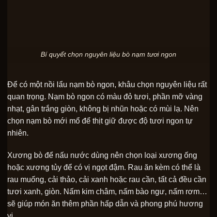
Bí quyết chọn nguyên liệu bò nạm tươi ngon
Để có một nồi lẩu nạm bò ngon, khâu chọn nguyên liệu rất
quan trọng. Nạm bò ngon có màu đỏ tươi, phần mỡ vàng
nhạt, gân trắng giòn, không bị nhũn hoặc có mùi lạ. Nên
chọn nạm bò mới mổ để thịt giữ được độ tươi ngon tự
nhiên.
Xương bò để nấu nước dùng nên chọn loại xương ống
hoặc xương tủy để có vị ngọt đậm. Rau ăn kèm có thể là
rau muống, cải thảo, cải xanh hoặc rau cần, tất cả đều cần
tươi xanh, giòn. Nấm kim châm, nấm bào ngư, nấm rơm…
sẽ giúp món ăn thêm phần hấp dẫn và phong phú hương
vị.