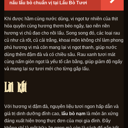
nấu lẩu bò chuẩn vị tại Lẩu Bò Tươi
Khi được hầm cùng nước dùng, vị ngọt tự nhiên của thịt
hòa quyện cùng hương thơm béo ngậy, tạo nên nền
hương vị chủ đạo cho nồi lẩu. Song song đó, các loại rau
củ như cà rốt, củ cải trắng, khoai môn không chỉ làm phong
phú hương vị mà còn mang lại vị ngọt thanh, giúp nước
dùng thêm đậm đà và có chiều sâu. Rau xanh tươi mát
cùng nấm giòn ngọt là yếu tố cân bằng, giúp giảm độ ngấy
và mang lại sự tươi mới cho từng gắp lẩu.
Lời kết
Với hương vị đậm đà, nguyên liệu tươi ngon hấp dẫn và
giá trị dinh dưỡng đỉnh cao,
lẩu bò nạm
là món ăn xứng
đáng xuất hiện trong thực đơn của mọi gia đình. Đây
không chỉ là một bữa ăn ngon mà còn là cách để gắn kết