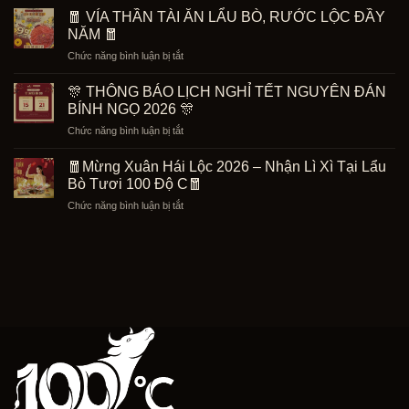
Tiệc
Nghỉ
🧧 VÍA THẦN TÀI ĂN LẨU BÒ, RƯỚC LỘC ĐẦY
Giờ
Lễ
NĂM 🧧
Vàng
30/4
ở
Chức năng bình luận bị tắt
–
–
🧧
Tặng
1/5
VÍA
Set
🎊 THÔNG BÁO LỊCH NGHỈ TẾT NGUYÊN ĐÁN
Tại
THẦN
Bò
BÍNH NGỌ 2026 🎊
Lẩu
TÀI
5
Bò
ở
Chức năng bình luận bị tắt
ĂN
Món
Tươi
🎊
LẨU
299K
100
THÔNG
BÒ,
🧧Mừng Xuân Hái Lộc 2026 – Nhận Lì Xì Tại Lẩu
Độ
BÁO
RƯỚC
Bò Tươi 100 Độ C🧧
C
LỊCH
LỘC
ở
Chức năng bình luận bị tắt
NGHỈ
ĐẦY
🧧
TẾT
NĂM
Mừng
NGUYÊN
🧧
Xuân
ĐÁN
Hái
BÍNH
Lộc
NGỌ
2026
2026
–
🎊
Nhận
Lì
Xì
Tại
Lẩu
Bò