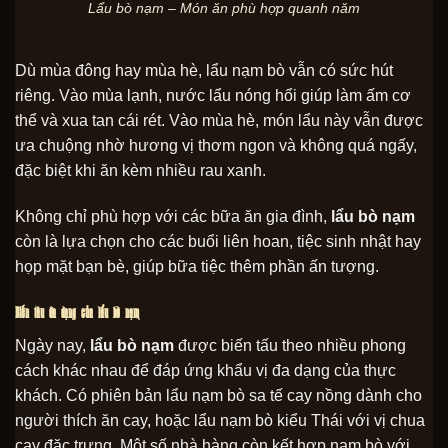
Lẩu bò nạm – Món ăn phù hợp quanh năm
Dù mùa đông hay mùa hè, lẩu nạm bò vẫn có sức hút
riêng. Vào mùa lạnh, nước lẩu nóng hổi giúp làm ấm cơ
thể và xua tan cái rét. Vào mùa hè, món lẩu này vẫn được
ưa chuộng nhờ hương vị thơm ngon và không quá ngấy,
đặc biệt khi ăn kèm nhiều rau xanh.
Không chỉ phù hợp với các bữa ăn gia đình,
lẩu bò nạm
còn là lựa chọn cho các buổi liên hoan, tiệc sinh nhật hay
họp mặt bạn bè, giúp bữa tiệc thêm phần ấn tượng.
Biến tấu đa dạng của lẩu bò nạm
Ngày nay,
lẩu bò nạm
được biến tấu theo nhiều phong
cách khác nhau để đáp ứng khẩu vị đa dạng của thực
khách. Có phiên bản lẩu nạm bò sa tế cay nồng dành cho
người thích ăn cay, hoặc lẩu nạm bò kiểu Thái với vị chua
cay đặc trưng. Một số nhà hàng còn kết hợp nạm bò với