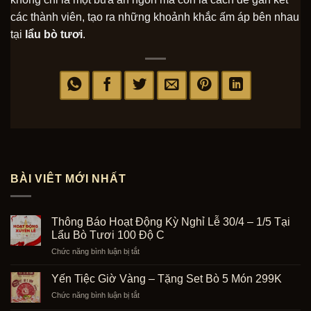
các thành viên, tạo ra những khoảnh khắc ấm áp bên nhau
tại
lẩu bò tươi
.
BÀI VIÊT MỚI NHẤT
Thông Báo Hoạt Động Kỳ Nghỉ Lễ 30/4 – 1/5 Tại
Lẩu Bò Tươi 100 Độ C
ở
Chức năng bình luận bị tắt
Thông
Báo
Yến Tiệc Giờ Vàng – Tặng Set Bò 5 Món 299K
Hoạt
ở
Chức năng bình luận bị tắt
Động
Yến
Kỳ