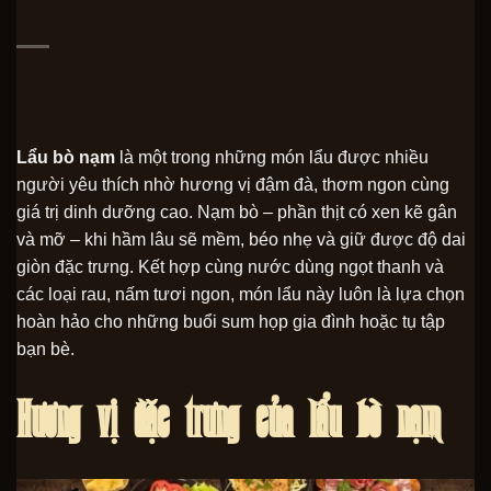
Lẩu bò nạm
là một trong những món lẩu được nhiều
người yêu thích nhờ hương vị đậm đà, thơm ngon cùng
giá trị dinh dưỡng cao. Nạm bò – phần thịt có xen kẽ gân
và mỡ – khi hầm lâu sẽ mềm, béo nhẹ và giữ được độ dai
giòn đặc trưng. Kết hợp cùng nước dùng ngọt thanh và
các loại rau, nấm tươi ngon, món lẩu này luôn là lựa chọn
hoàn hảo cho những buổi sum họp gia đình hoặc tụ tập
bạn bè.
Hương vị đặc trưng của lẩu bò nạm