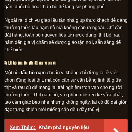
gân, đuôi bò hoặc bắp bò để tăng sự phong phú.
Ngoài ra, dịch vụ giao lẩu tận nhà giúp thực khách dễ dàng
thưởng thức lẩu nạm bò mà không cần ra ngoài. Chỉ cần
đặt hàng, toàn bộ nguyên liệu từ nước dùng, thịt bò, rau,
nấm đến gia vị chấm sẽ được giao tận nơi, sẵn sàng để
chế biến.
Sự kết hợp hoàn hảo giữa thịt nạm và rau củ
Một nồi
lẩu bò nạm
chuẩn vị không chỉ dừng lại ở việc
chọn đúng loại thịt, mà còn cần sự cân bằng tinh tế giữa
thịt và rau củ để mang lại trải nghiệm trọn vẹn cho người
thưởng thức. Thịt nạm bò, với phần mỡ xen kẽ vừa phải,
tạo cảm giác béo nhẹ nhưng không ngấy, lại có độ dai giòn
đặc trưng khiến mỗi miếng cắn đều đầy thú vị.
Xem Thêm:
Khám phá nguyên liệu