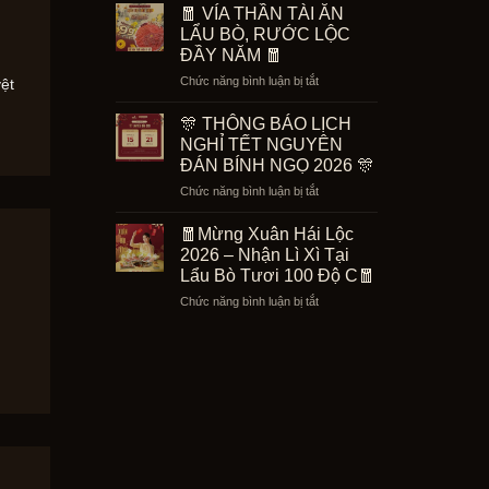
Tiệc
Lễ
🧧 VÍA THẦN TÀI ĂN
Giờ
30/4
LẨU BÒ, RƯỚC LỘC
Vàng
–
ĐẦY NĂM 🧧
–
1/5
ở
Chức năng bình luận bị tắt
Tặng
ệt
Tại
🧧
Set
Lẩu
VÍA
Bò
🎊 THÔNG BÁO LỊCH
Bò
THẦN
5
Tươi
NGHỈ TẾT NGUYÊN
TÀI
Món
100
ĐÁN BÍNH NGỌ 2026 🎊
ĂN
299K
Độ
ở
Chức năng bình luận bị tắt
LẨU
C
🎊
BÒ,
THÔNG
RƯỚC
🧧Mừng Xuân Hái Lộc
BÁO
LỘC
2026 – Nhận Lì Xì Tại
LỊCH
ĐẦY
Lẩu Bò Tươi 100 Độ C🧧
NGHỈ
NĂM
ở
Chức năng bình luận bị tắt
TẾT
🧧
🧧
NGUYÊN
Mừng
ĐÁN
Xuân
BÍNH
Hái
NGỌ
Lộc
2026
2026
🎊
–
Nhận
Lì
Xì