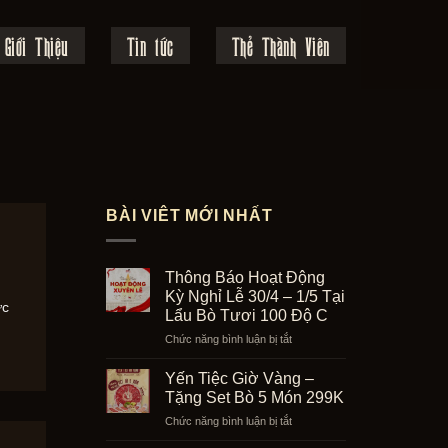
Giới Thiệu
Tin tức
Thẻ Thành Viên
BÀI VIÊT MỚI NHẤT
Thông Báo Hoạt Động
Kỳ Nghỉ Lễ 30/4 – 1/5 Tại
ực
Lẩu Bò Tươi 100 Độ C
ở
Chức năng bình luận bị tắt
Thông
Báo
Yến Tiệc Giờ Vàng –
Hoạt
Tặng Set Bò 5 Món 299K
Động
ở
Chức năng bình luận bị tắt
Kỳ
Yến
Nghỉ