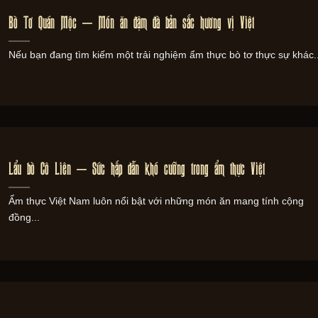
Bò Tơ Quán Mộc – Món ăn đậm đà bản sắc hương vị Việt
Nếu bạn đang tìm kiếm một trải nghiệm ẩm thực bò tơ thực sự khác..
Lẩu bò Cô Liên – Sức hấp dẫn khó cưỡng trong ẩm thực Việt
Ẩm thực Việt Nam luôn nổi bật với những món ăn mang tính cộng
đồng...