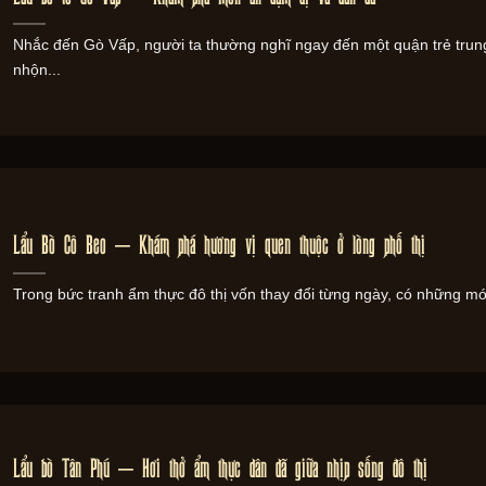
Nhắc đến Gò Vấp, người ta thường nghĩ ngay đến một quận trẻ trun
nhộn...
Lẩu Bò Cô Beo – Khám phá hương vị quen thuộc ở lòng phố thị
Trong bức tranh ẩm thực đô thị vốn thay đổi từng ngày, có những mó
Lẩu bò Tân Phú – Hơi thở ẩm thực dân dã giữa nhịp sống đô thị