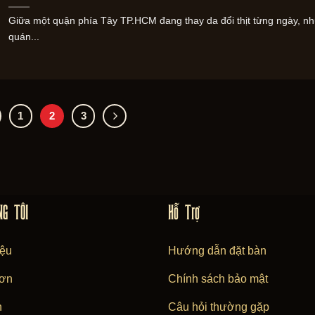
Giữa một quận phía Tây TP.HCM đang thay da đổi thịt từng ngày, n
quán...
1
2
3
NG TÔI
Hỗ Trợ
iệu
Hướng dẫn đặt bàn
ơn
Chính sách bảo mật
n
Câu hỏi thường gặp