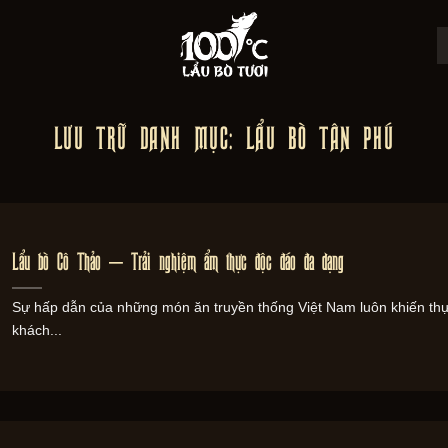
LƯU TRỮ DANH MỤC:
LẨU BÒ TÂN PHÚ
Lẩu bò Cô Thảo – Trải nghiệm ẩm thực độc đáo đa dạng
Sự hấp dẫn của những món ăn truyền thống Việt Nam luôn khiến th
khách...