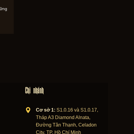
hững
Chi nhánh
Cơ sở 1:
S1.0.16 và S1.0.17,
Tháp A3 Diamond Alnata,
Đường Tân Thạnh, Celadon
City, TP. Hồ Chí Minh