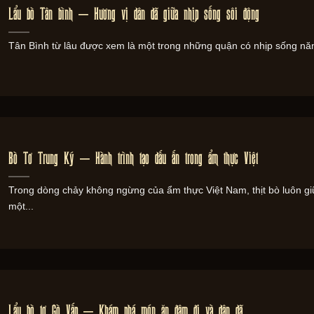
Lẩu bò Tân bình – Hương vị dân dã giữa nhịp sống sôi động
Tân Bình từ lâu được xem là một trong những quận có nhịp sống năn
Bò Tơ Trung Ký – Hành trình tạo dấu ấn trong ẩm thực Việt
Trong dòng chảy không ngừng của ẩm thực Việt Nam, thịt bò luôn gi
một...
Lẩu bò tơ Gò Vấp – Khám phá món ăn đậm đị và dân dã