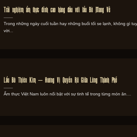
Trải nghiệm ẩm thực đỉnh cao hàng đầu với lẩu Bò Mang Về
Trong những ngày cuối tuần hay những buổi tối se lạnh, không gì tuy
vời...
Lẩu Bò Thiên Kim – Hương Vị Quyến Rũ Giữa Lòng Thành Phố
Ẩm thực Việt Nam luôn nổi bật với sự tinh tế trong từng món ăn....